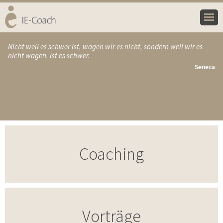
HOME
Nicht weil es schwer ist, wagen wir es nicht, sondern weil wir es
nicht wagen, ist es schwer.
COACHING
Seneca
ANGEBOT
VORTRÄGE
FÜHRUNGSKRAFT
PERSON
Coaching
KONTAKT
Vorträge